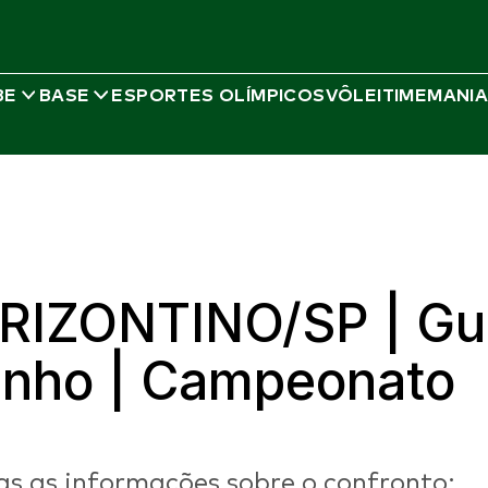
BE
BASE
ESPORTES OLÍMPICOS
VÔLEI
TIMEMANI
ELENCO
Sub 13
Sub 15
Sub 17
RIZONTINO/SP | Gu
Sub 20
junho | Campeonato
das as informações sobre o confronto;