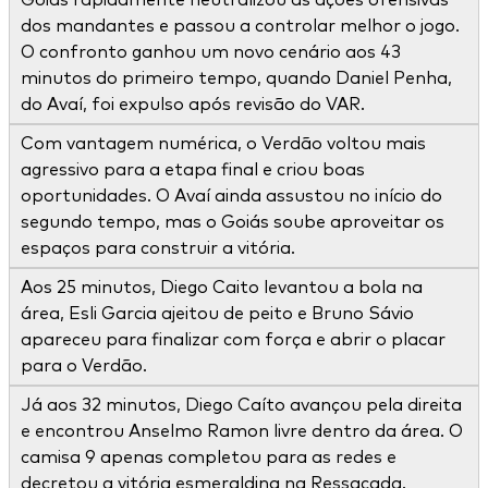
Goiás rapidamente neutralizou as ações ofensivas
dos mandantes e passou a controlar melhor o jogo.
O confronto ganhou um novo cenário aos 43
minutos do primeiro tempo, quando Daniel Penha,
do Avaí, foi expulso após revisão do VAR.
Com vantagem numérica, o Verdão voltou mais
agressivo para a etapa final e criou boas
oportunidades. O Avaí ainda assustou no início do
segundo tempo, mas o Goiás soube aproveitar os
espaços para construir a vitória.
Aos 25 minutos, Diego Caito levantou a bola na
área, Esli Garcia ajeitou de peito e Bruno Sávio
apareceu para finalizar com força e abrir o placar
para o Verdão.
Já aos 32 minutos, Diego Caíto avançou pela direita
e encontrou Anselmo Ramon livre dentro da área. O
camisa 9 apenas completou para as redes e
decretou a vitória esmeraldina na Ressacada.